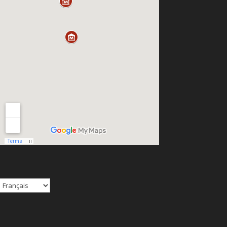
Choisir
une
langue