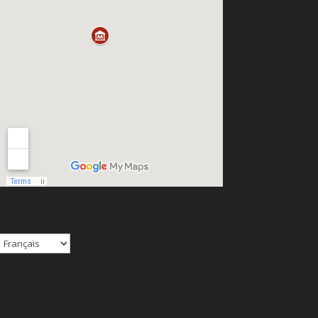
Choisir
une
langue