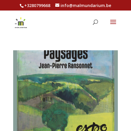
+3280799668
info@malmundarium.be